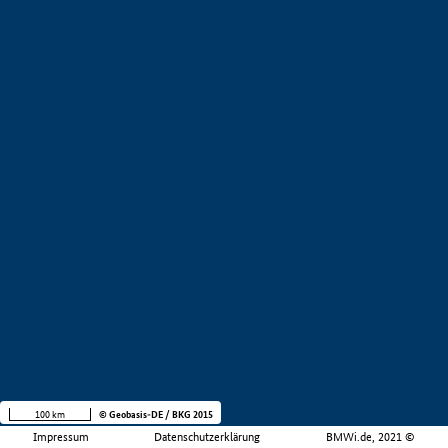
100 km
© Geobasis-DE / BKG 2015
Impressum
Datenschutzerklärung
BMWi.de, 2021 ©