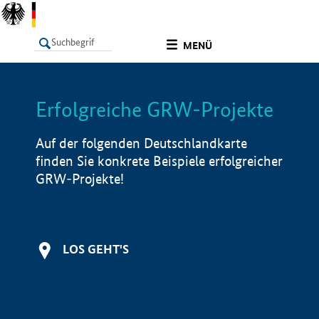
undefined
MENÜ
Erfolgreiche GRW-Projekte
LISTE
Filter
Info
Auf der folgenden Deutschlandkarte
finden Sie konkrete Beispiele erfolgreicher
GRW-Projekte!
LOS GEHT'S