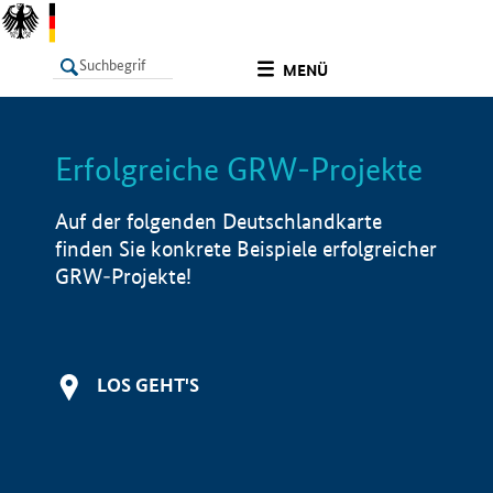
undefined
MENÜ
Erfolgreiche GRW-Projekte
LISTE
Filter
Info
Auf der folgenden Deutschlandkarte
finden Sie konkrete Beispiele erfolgreicher
GRW-Projekte!
LOS GEHT'S