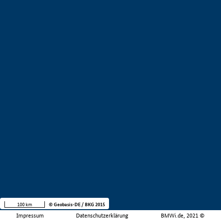
100 km
© Geobasis-DE / BKG 2015
Impressum
Datenschutzerklärung
BMWi.de, 2021 ©