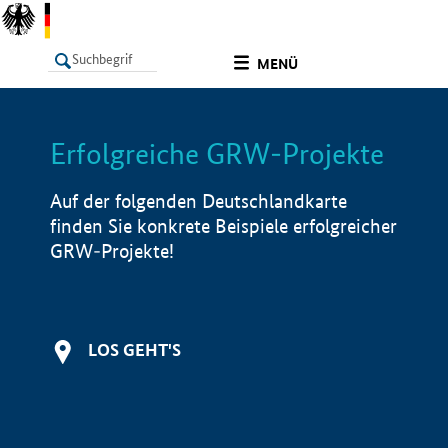
undefined
MENÜ
Erfolgreiche GRW-Projekte
LISTE
Filter
Info
Auf der folgenden Deutschlandkarte
finden Sie konkrete Beispiele erfolgreicher
GRW-Projekte!
LOS GEHT'S