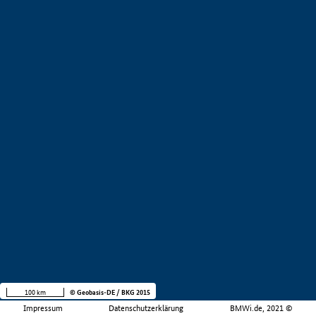
100 km
© Geobasis-DE / BKG 2015
Impressum
Datenschutzerklärung
BMWi.de, 2021 ©