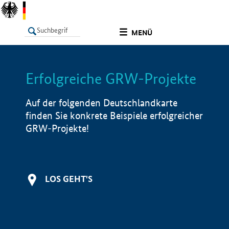
undefined
MENÜ
Erfolgreiche GRW-Projekte
LISTE
Filter
Info
Auf der folgenden Deutschlandkarte
finden Sie konkrete Beispiele erfolgreicher
GRW-Projekte!
LOS GEHT'S