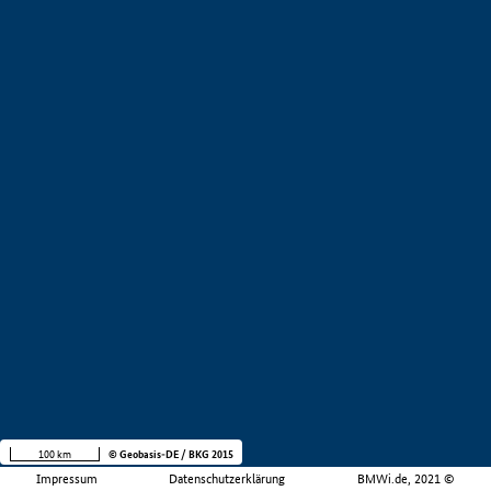
100 km
© Geobasis-DE / BKG 2015
Impressum
Datenschutzerklärung
BMWi.de, 2021 ©