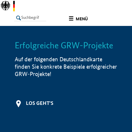
undefined
MENÜ
Erfolgreiche GRW-Projekte
LISTE
Filter
Info
Auf der folgenden Deutschlandkarte
finden Sie konkrete Beispiele erfolgreicher
GRW-Projekte!
LOS GEHT'S