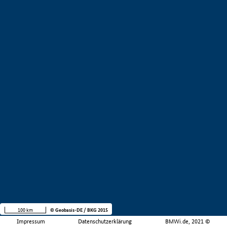
100 km
© Geobasis-DE / BKG 2015
Impressum
Datenschutzerklärung
BMWi.de, 2021 ©