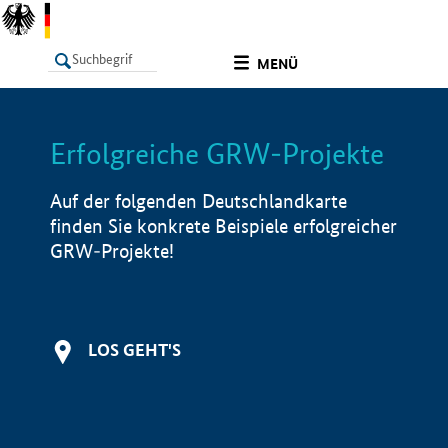
undefined
MENÜ
Erfolgreiche GRW-Projekte
LISTE
Filter
Info
Auf der folgenden Deutschlandkarte
finden Sie konkrete Beispiele erfolgreicher
GRW-Projekte!
LOS GEHT'S