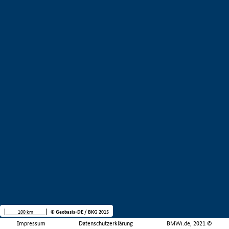
100 km
© Geobasis-DE / BKG 2015
Impressum
Datenschutzerklärung
BMWi.de, 2021 ©