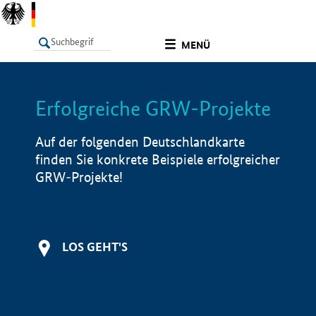
undefined
MENÜ
Erfolgreiche GRW-Projekte
LISTE
Filter
Info
Auf der folgenden Deutschlandkarte
finden Sie konkrete Beispiele erfolgreicher
GRW-Projekte!
LOS GEHT'S