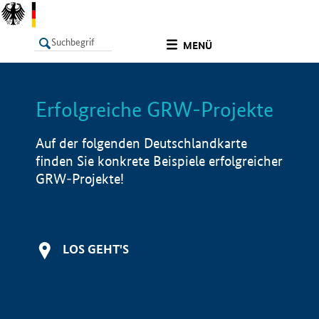
undefined
MENÜ
Erfolgreiche GRW-Projekte
LISTE
Filter
Info
Auf der folgenden Deutschlandkarte
finden Sie konkrete Beispiele erfolgreicher
GRW-Projekte!
LOS GEHT'S