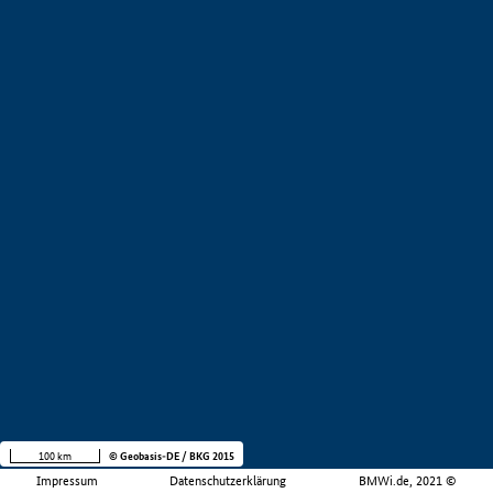
100 km
© Geobasis-DE / BKG 2015
Impressum
Datenschutzerklärung
BMWi.de, 2021 ©