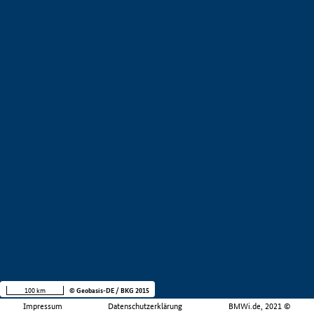
100 km
© Geobasis-DE / BKG 2015
Impressum
Datenschutzerklärung
BMWi.de, 2021 ©