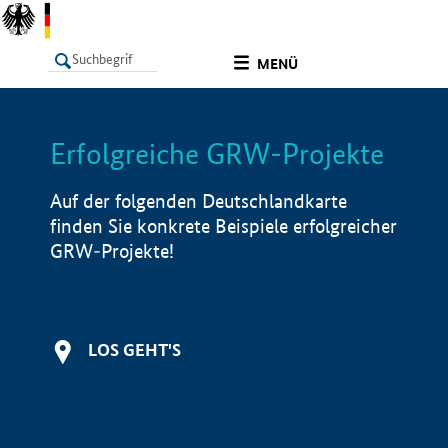
undefined
MENÜ
Erfolgreiche GRW-Projekte
LISTE
Filter
Info
Auf der folgenden Deutschlandkarte
finden Sie konkrete Beispiele erfolgreicher
GRW-Projekte!
LOS GEHT'S