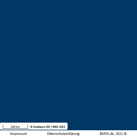
100 km
© Geobasis-DE / BKG 2015
Impressum
Datenschutzerklärung
BMWi.de, 2021 ©