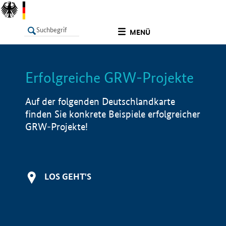
undefined
MENÜ
Erfolgreiche GRW-Projekte
LISTE
Filter
Info
Auf der folgenden Deutschlandkarte
finden Sie konkrete Beispiele erfolgreicher
GRW-Projekte!
LOS GEHT'S