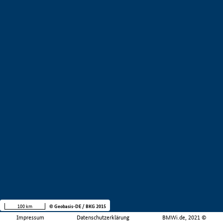
100 km
© Geobasis-DE / BKG 2015
Impressum
Datenschutzerklärung
BMWi.de, 2021 ©