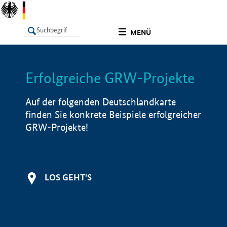
undefined
MENÜ
Erfolgreiche GRW-Projekte
LISTE
Filter
Info
Auf der folgenden Deutschlandkarte
finden Sie konkrete Beispiele erfolgreicher
GRW-Projekte!
LOS GEHT'S