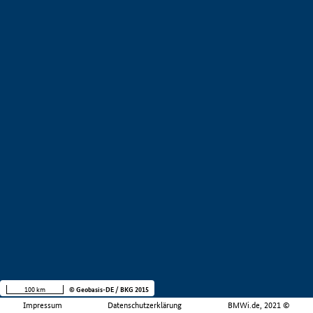
100 km
© Geobasis-DE / BKG 2015
Impressum
Datenschutzerklärung
BMWi.de, 2021 ©