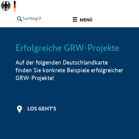
undefined
MENÜ
Erfolgreiche GRW-Projekte
LISTE
Filter
Info
Auf der folgenden Deutschlandkarte
finden Sie konkrete Beispiele erfolgreicher
GRW-Projekte!
LOS GEHT'S