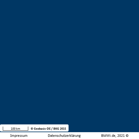
100 km
© Geobasis-DE / BKG 2015
Impressum
Datenschutzerklärung
BMWi.de, 2021 ©