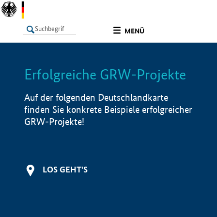
undefined
MENÜ
Erfolgreiche GRW-Projekte
LISTE
Filter
Info
Auf der folgenden Deutschlandkarte
finden Sie konkrete Beispiele erfolgreicher
GRW-Projekte!
LOS GEHT'S