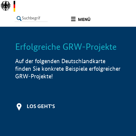
undefined
MENÜ
Erfolgreiche GRW-Projekte
LISTE
Filter
Info
Auf der folgenden Deutschlandkarte
finden Sie konkrete Beispiele erfolgreicher
GRW-Projekte!
LOS GEHT'S