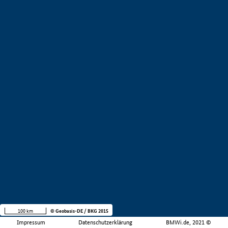
100 km
© Geobasis-DE / BKG 2015
Impressum
Datenschutzerklärung
BMWi.de, 2021 ©