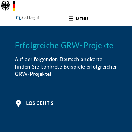
undefined
MENÜ
Erfolgreiche GRW-Projekte
LISTE
Filter
Info
Auf der folgenden Deutschlandkarte
finden Sie konkrete Beispiele erfolgreicher
GRW-Projekte!
LOS GEHT'S