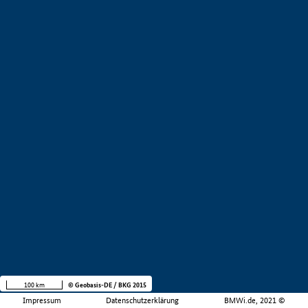
100 km
© Geobasis-DE / BKG 2015
Impressum
Datenschutzerklärung
BMWi.de, 2021 ©