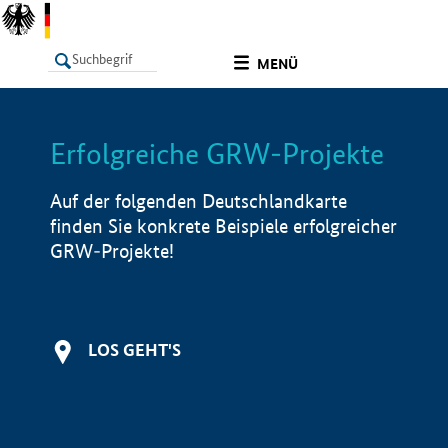
undefined
MENÜ
Erfolgreiche GRW-Projekte
LISTE
Filter
Info
Auf der folgenden Deutschlandkarte
finden Sie konkrete Beispiele erfolgreicher
GRW-Projekte!
LOS GEHT'S