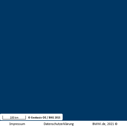
100 km
© Geobasis-DE / BKG 2015
Impressum
Datenschutzerklärung
BMWi.de, 2021 ©