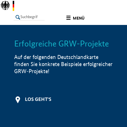
undefined
MENÜ
Erfolgreiche GRW-Projekte
LISTE
Filter
Info
Auf der folgenden Deutschlandkarte
finden Sie konkrete Beispiele erfolgreicher
GRW-Projekte!
LOS GEHT'S