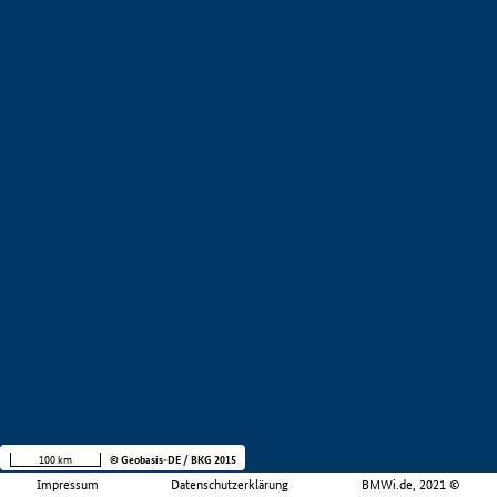
100 km
© Geobasis-DE / BKG 2015
Impressum
Datenschutzerklärung
BMWi.de, 2021 ©