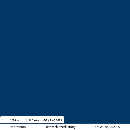
100 km
© Geobasis-DE / BKG 2015
Impressum
Datenschutzerklärung
BMWi.de, 2021 ©