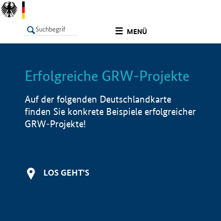
undefined
MENÜ
Erfolgreiche GRW-Projekte
LISTE
Filter
Info
Auf der folgenden Deutschlandkarte
finden Sie konkrete Beispiele erfolgreicher
GRW-Projekte!
LOS GEHT'S