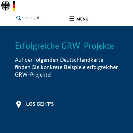
undefined
MENÜ
Erfolgreiche GRW-Projekte
LISTE
Filter
Info
Auf der folgenden Deutschlandkarte
finden Sie konkrete Beispiele erfolgreicher
GRW-Projekte!
LOS GEHT'S