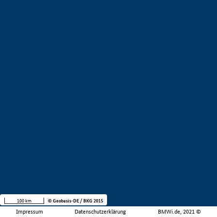
100 km
© Geobasis-DE / BKG 2015
Impressum
Datenschutzerklärung
BMWi.de, 2021 ©