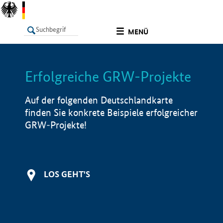
undefined
MENÜ
Erfolgreiche GRW-Projekte
LISTE
Filter
Info
Auf der folgenden Deutschlandkarte
finden Sie konkrete Beispiele erfolgreicher
GRW-Projekte!
LOS GEHT'S