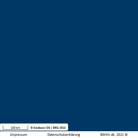
100 km
© Geobasis-DE / BKG 2015
Impressum
Datenschutzerklärung
BMWi.de, 2021 ©