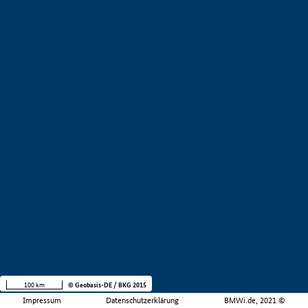
100 km
© Geobasis-DE / BKG 2015
Impressum
Datenschutzerklärung
BMWi.de, 2021 ©