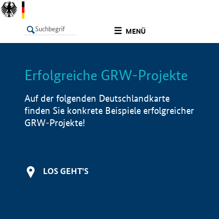
undefined
MENÜ
Erfolgreiche GRW-Projekte
LISTE
Filter
Info
Auf der folgenden Deutschlandkarte
finden Sie konkrete Beispiele erfolgreicher
GRW-Projekte!
LOS GEHT'S