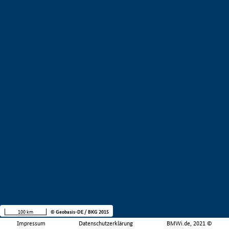
100 km
© Geobasis-DE / BKG 2015
Impressum
Datenschutzerklärung
BMWi.de, 2021 ©