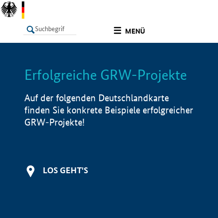
undefined
MENÜ
Erfolgreiche GRW-Projekte
LISTE
Filter
Info
Auf der folgenden Deutschlandkarte
finden Sie konkrete Beispiele erfolgreicher
GRW-Projekte!
LOS GEHT'S