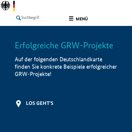
undefined
MENÜ
Erfolgreiche GRW-Projekte
LISTE
Filter
Info
Auf der folgenden Deutschlandkarte
finden Sie konkrete Beispiele erfolgreicher
GRW-Projekte!
LOS GEHT'S