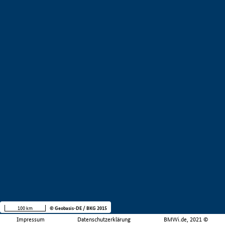
100 km
© Geobasis-DE / BKG 2015
Impressum
Datenschutzerklärung
BMWi.de, 2021 ©