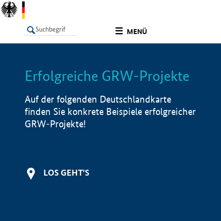
undefined
MENÜ
Erfolgreiche GRW-Projekte
LISTE
Filter
Info
Auf der folgenden Deutschlandkarte
finden Sie konkrete Beispiele erfolgreicher
GRW-Projekte!
LOS GEHT'S