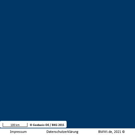
100 km
© Geobasis-DE / BKG 2015
Impressum
Datenschutzerklärung
BMWi.de, 2021 ©