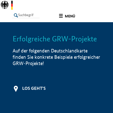
undefined
MENÜ
Erfolgreiche GRW-Projekte
LISTE
Filter
Info
Auf der folgenden Deutschlandkarte
finden Sie konkrete Beispiele erfolgreicher
GRW-Projekte!
LOS GEHT'S