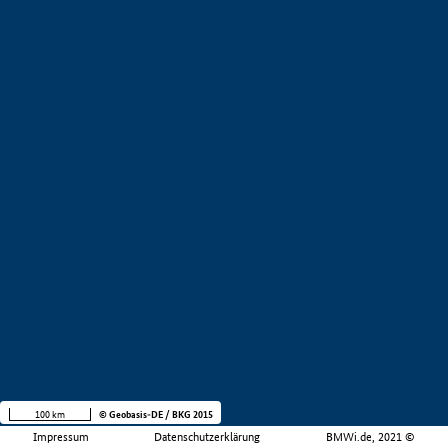
100 km
© Geobasis-DE / BKG 2015
Impressum
Datenschutzerklärung
BMWi.de, 2021 ©