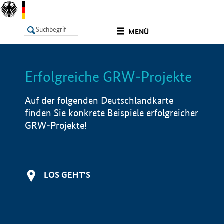
undefined
MENÜ
Erfolgreiche GRW-Projekte
LISTE
Filter
Info
Auf der folgenden Deutschlandkarte
finden Sie konkrete Beispiele erfolgreicher
GRW-Projekte!
LOS GEHT'S