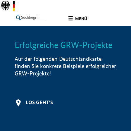
undefined
MENÜ
Erfolgreiche GRW-Projekte
LISTE
Filter
Info
Auf der folgenden Deutschlandkarte
finden Sie konkrete Beispiele erfolgreicher
GRW-Projekte!
LOS GEHT'S