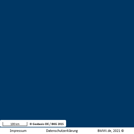
100 km
© Geobasis-DE / BKG 2015
Impressum
Datenschutzerklärung
BMWi.de, 2021 ©