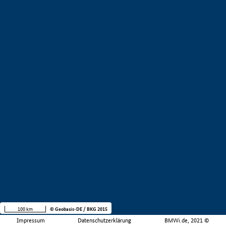
100 km
© Geobasis-DE / BKG 2015
Impressum
Datenschutzerklärung
BMWi.de, 2021 ©