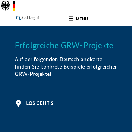
undefined
MENÜ
Erfolgreiche GRW-Projekte
LISTE
Filter
Info
Auf der folgenden Deutschlandkarte
finden Sie konkrete Beispiele erfolgreicher
GRW-Projekte!
LOS GEHT'S