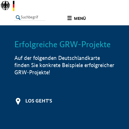
undefined
MENÜ
Erfolgreiche GRW-Projekte
LISTE
Filter
Info
Auf der folgenden Deutschlandkarte
finden Sie konkrete Beispiele erfolgreicher
GRW-Projekte!
LOS GEHT'S