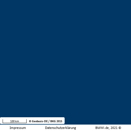
100 km
© Geobasis-DE / BKG 2015
Impressum
Datenschutzerklärung
BMWi.de, 2021 ©