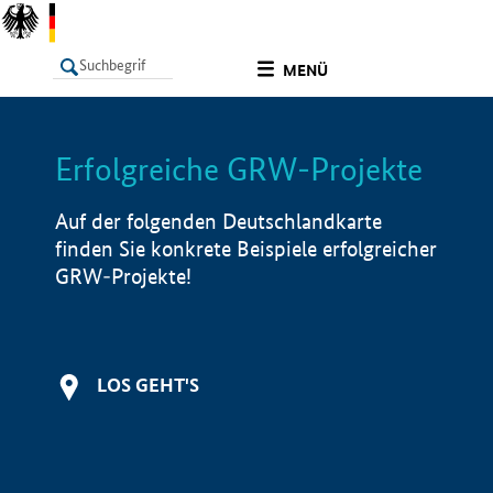
undefined
MENÜ
Erfolgreiche GRW-Projekte
LISTE
Filter
Info
Auf der folgenden Deutschlandkarte
finden Sie konkrete Beispiele erfolgreicher
GRW-Projekte!
LOS GEHT'S