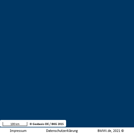
100 km
© Geobasis-DE / BKG 2015
Impressum
Datenschutzerklärung
BMWi.de, 2021 ©