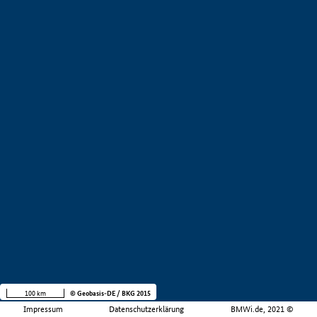
100 km
© Geobasis-DE / BKG 2015
Impressum
Datenschutzerklärung
BMWi.de, 2021 ©