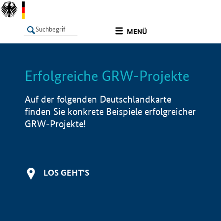
undefined
MENÜ
Erfolgreiche GRW-Projekte
LISTE
Filter
Info
Auf der folgenden Deutschlandkarte
finden Sie konkrete Beispiele erfolgreicher
GRW-Projekte!
LOS GEHT'S