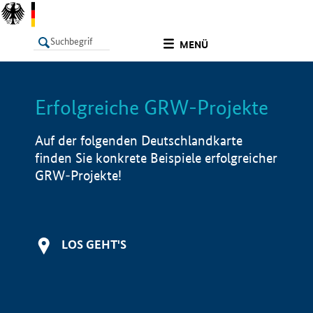
undefined
MENÜ
Erfolgreiche GRW-Projekte
LISTE
Filter
Info
Auf der folgenden Deutschlandkarte
finden Sie konkrete Beispiele erfolgreicher
GRW-Projekte!
LOS GEHT'S