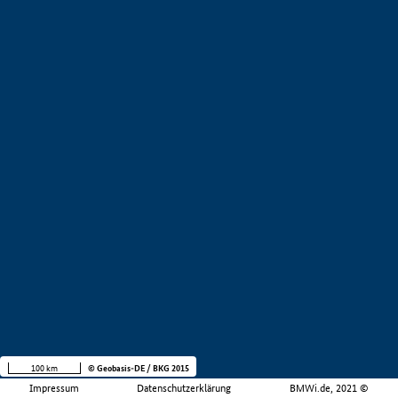
100 km
© Geobasis-DE / BKG 2015
Impressum
Datenschutzerklärung
BMWi.de, 2021 ©