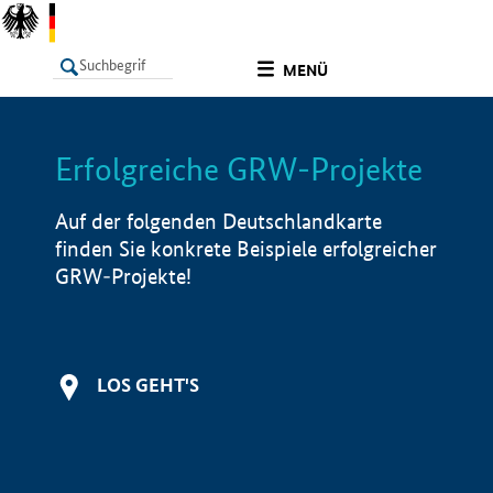
undefined
MENÜ
Erfolgreiche GRW-Projekte
LISTE
Filter
Info
Auf der folgenden Deutschlandkarte
finden Sie konkrete Beispiele erfolgreicher
GRW-Projekte!
LOS GEHT'S