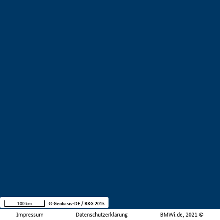
100 km
© Geobasis-DE / BKG 2015
Impressum
Datenschutzerklärung
BMWi.de, 2021 ©