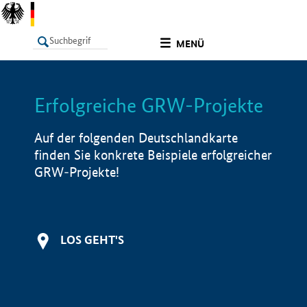
undefined
MENÜ
Erfolgreiche GRW-Projekte
LISTE
Filter
Info
Auf der folgenden Deutschlandkarte
finden Sie konkrete Beispiele erfolgreicher
GRW-Projekte!
LOS GEHT'S