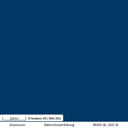
100 km
© Geobasis-DE / BKG 2015
Impressum
Datenschutzerklärung
BMWi.de, 2021 ©