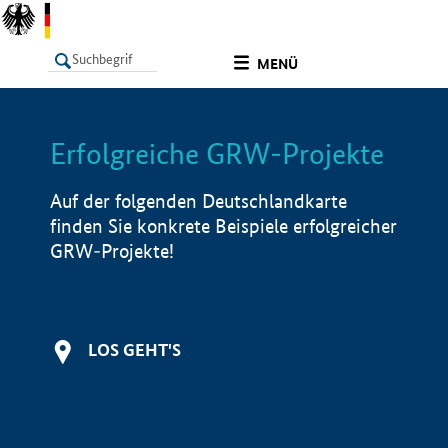
undefined
MENÜ
Erfolgreiche GRW-Projekte
LISTE
Filter
Info
Auf der folgenden Deutschlandkarte
finden Sie konkrete Beispiele erfolgreicher
GRW-Projekte!
LOS GEHT'S