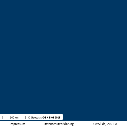
100 km
© Geobasis-DE / BKG 2015
Impressum
Datenschutzerklärung
BMWi.de, 2021 ©