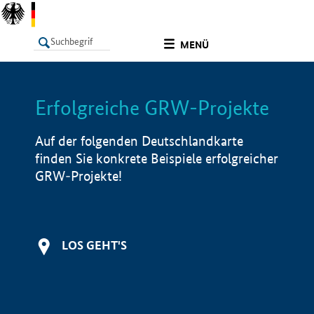
undefined
MENÜ
Erfolgreiche GRW-Projekte
LISTE
Filter
Info
Auf der folgenden Deutschlandkarte
finden Sie konkrete Beispiele erfolgreicher
GRW-Projekte!
LOS GEHT'S