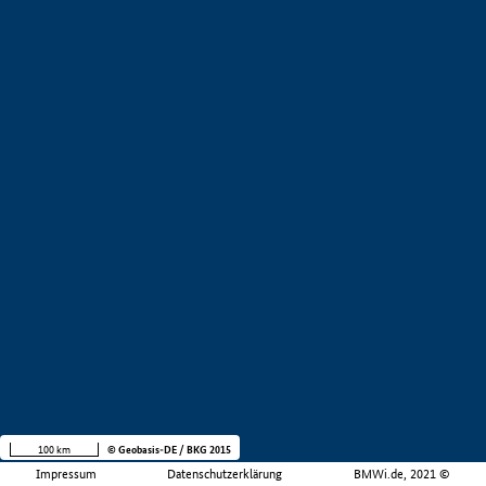
100 km
© Geobasis-DE / BKG 2015
Impressum
Datenschutzerklärung
BMWi.de, 2021 ©