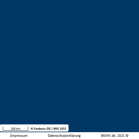
100 km
© Geobasis-DE / BKG 2015
Impressum
Datenschutzerklärung
BMWi.de, 2021 ©