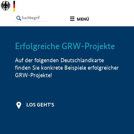
undefined
MENÜ
Erfolgreiche GRW-Projekte
LISTE
Filter
Info
Auf der folgenden Deutschlandkarte
finden Sie konkrete Beispiele erfolgreicher
GRW-Projekte!
LOS GEHT'S