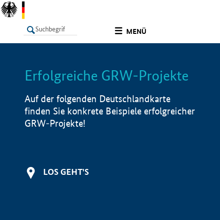
undefined
MENÜ
Erfolgreiche GRW-Projekte
LISTE
Filter
Info
Auf der folgenden Deutschlandkarte
finden Sie konkrete Beispiele erfolgreicher
GRW-Projekte!
LOS GEHT'S