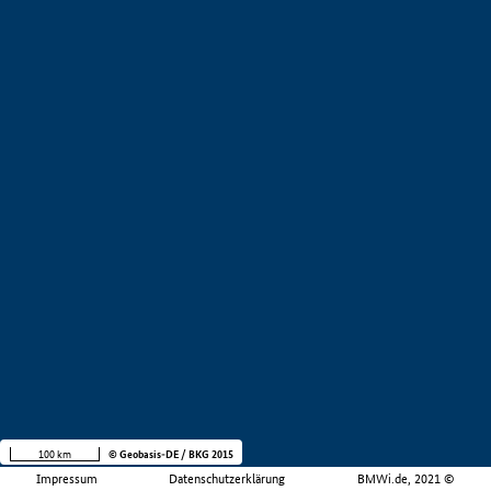
100 km
© Geobasis-DE / BKG 2015
Impressum
Datenschutzerklärung
BMWi.de, 2021 ©