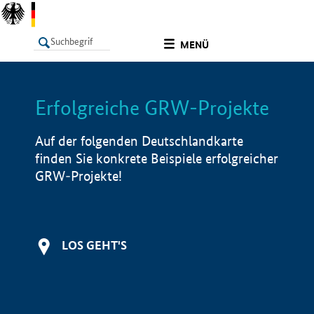
undefined
MENÜ
Erfolgreiche GRW-Projekte
LISTE
Filter
Info
Auf der folgenden Deutschlandkarte
finden Sie konkrete Beispiele erfolgreicher
GRW-Projekte!
LOS GEHT'S