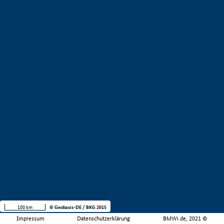
100 km
© Geobasis-DE / BKG 2015
Impressum
Datenschutzerklärung
BMWi.de, 2021 ©