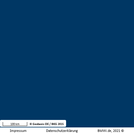
100 km
© Geobasis-DE / BKG 2015
Impressum
Datenschutzerklärung
BMWi.de, 2021 ©