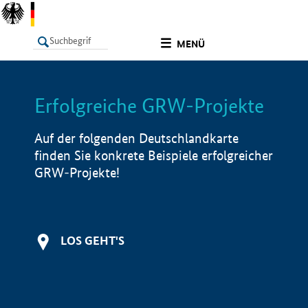
undefined
MENÜ
Erfolgreiche GRW-Projekte
LISTE
Filter
Info
Auf der folgenden Deutschlandkarte
finden Sie konkrete Beispiele erfolgreicher
GRW-Projekte!
LOS GEHT'S