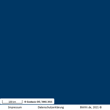
100 km
© Geobasis-DE / BKG 2015
Impressum
Datenschutzerklärung
BMWi.de, 2021 ©