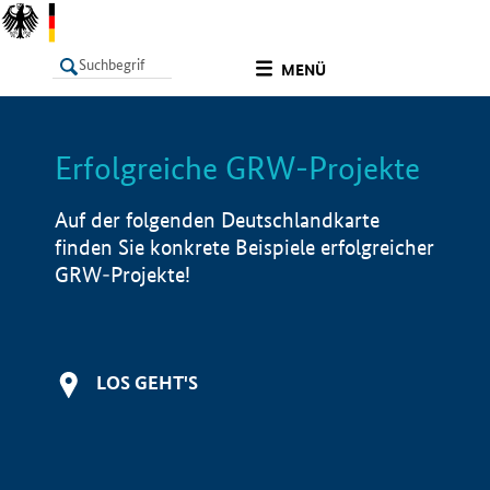
undefined
MENÜ
Erfolgreiche GRW-Projekte
LISTE
Filter
Info
Auf der folgenden Deutschlandkarte
finden Sie konkrete Beispiele erfolgreicher
GRW-Projekte!
LOS GEHT'S