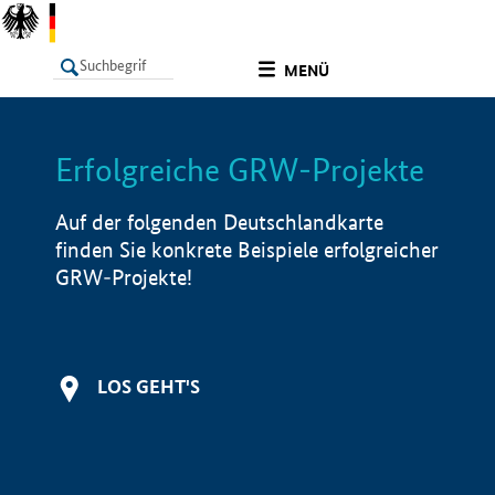
undefined
MENÜ
Erfolgreiche GRW-Projekte
LISTE
Filter
Info
Auf der folgenden Deutschlandkarte
finden Sie konkrete Beispiele erfolgreicher
GRW-Projekte!
LOS GEHT'S