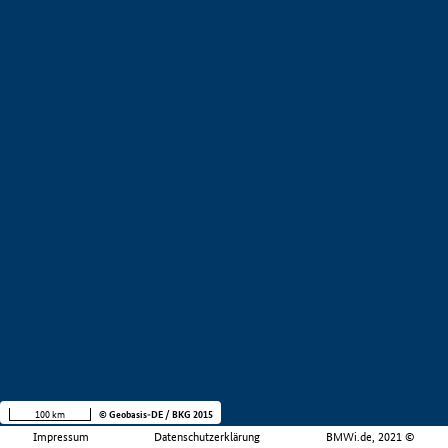
100 km
© Geobasis-DE / BKG 2015
Impressum
Datenschutzerklärung
BMWi.de, 2021 ©