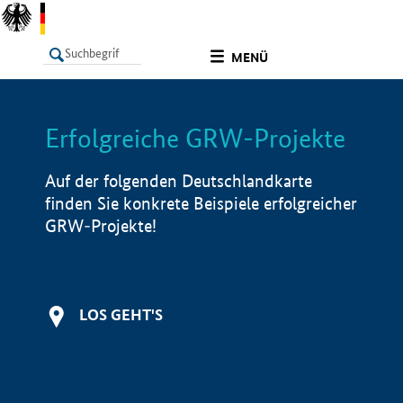
undefined
MENÜ
Erfolgreiche GRW-Projekte
LISTE
Filter
Info
Auf der folgenden Deutschlandkarte
finden Sie konkrete Beispiele erfolgreicher
GRW-Projekte!
LOS GEHT'S