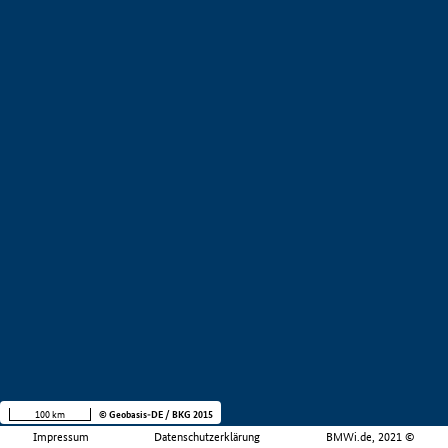
100 km
© Geobasis-DE / BKG 2015
Impressum
Datenschutzerklärung
BMWi.de, 2021 ©