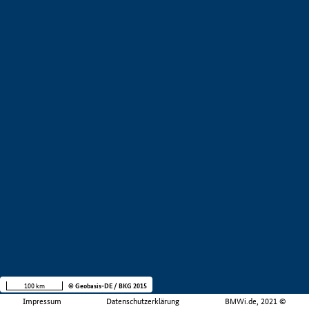
100 km
© Geobasis-DE / BKG 2015
Impressum
Datenschutzerklärung
BMWi.de, 2021 ©