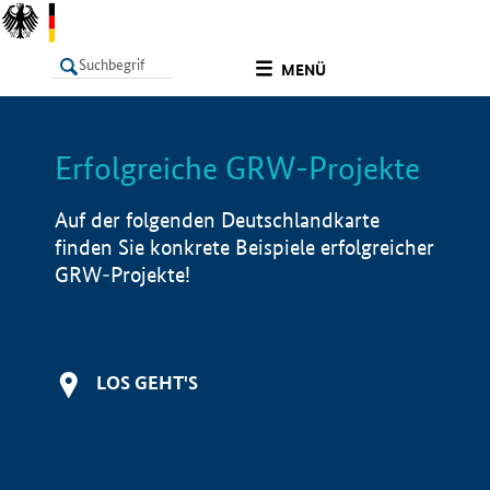
undefined
MENÜ
Erfolgreiche GRW-Projekte
LISTE
Filter
Info
Auf der folgenden Deutschlandkarte
finden Sie konkrete Beispiele erfolgreicher
GRW-Projekte!
LOS GEHT'S