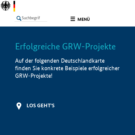
undefined
MENÜ
Erfolgreiche GRW-Projekte
LISTE
Filter
Info
Auf der folgenden Deutschlandkarte
finden Sie konkrete Beispiele erfolgreicher
GRW-Projekte!
LOS GEHT'S