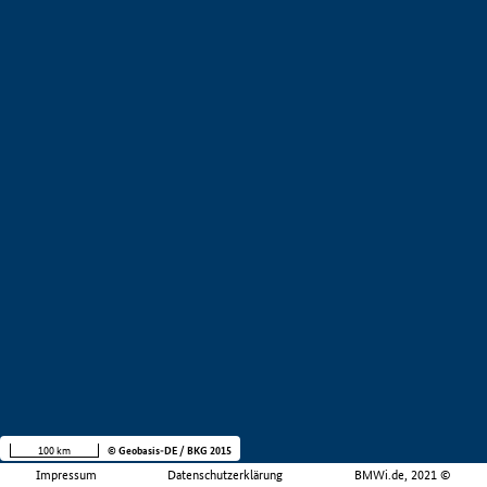
100 km
© Geobasis-DE / BKG 2015
Impressum
Datenschutzerklärung
BMWi.de, 2021 ©