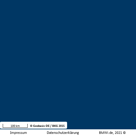
100 km
© Geobasis-DE / BKG 2015
Impressum
Datenschutzerklärung
BMWi.de, 2021 ©