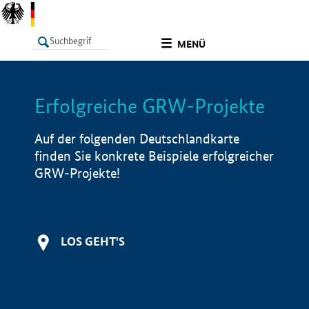
undefined
MENÜ
Erfolgreiche GRW-Projekte
LISTE
Filter
Info
Auf der folgenden Deutschlandkarte
finden Sie konkrete Beispiele erfolgreicher
GRW-Projekte!
LOS GEHT'S