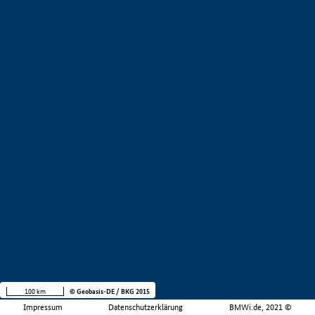
100 km
© Geobasis-DE / BKG 2015
Impressum
Datenschutzerklärung
BMWi.de, 2021 ©