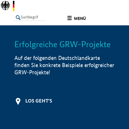
undefined
MENÜ
Erfolgreiche GRW-Projekte
LISTE
Filter
Info
Auf der folgenden Deutschlandkarte
finden Sie konkrete Beispiele erfolgreicher
GRW-Projekte!
LOS GEHT'S