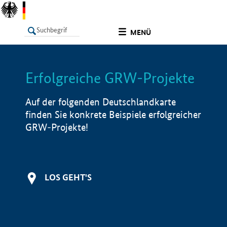
undefined
MENÜ
Erfolgreiche GRW-Projekte
LISTE
Filter
Info
Auf der folgenden Deutschlandkarte
finden Sie konkrete Beispiele erfolgreicher
GRW-Projekte!
LOS GEHT'S