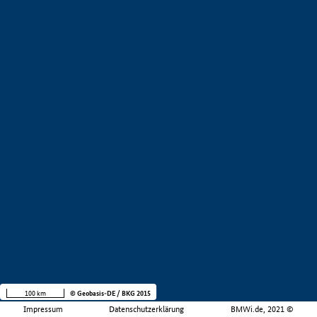
100 km
© Geobasis-DE / BKG 2015
Impressum
Datenschutzerklärung
BMWi.de, 2021 ©