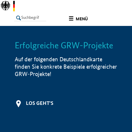
undefined
MENÜ
Erfolgreiche GRW-Projekte
LISTE
Filter
Info
Auf der folgenden Deutschlandkarte
finden Sie konkrete Beispiele erfolgreicher
GRW-Projekte!
LOS GEHT'S