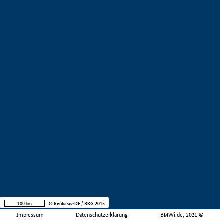
100 km
© Geobasis-DE / BKG 2015
Impressum
Datenschutzerklärung
BMWi.de, 2021 ©