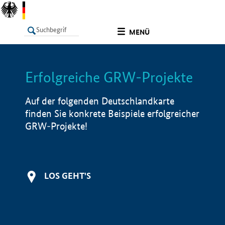
undefined
MENÜ
Erfolgreiche GRW-Projekte
LISTE
Filter
Info
Auf der folgenden Deutschlandkarte
finden Sie konkrete Beispiele erfolgreicher
GRW-Projekte!
LOS GEHT'S