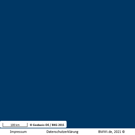
100 km
© Geobasis-DE / BKG 2015
Impressum
Datenschutzerklärung
BMWi.de, 2021 ©